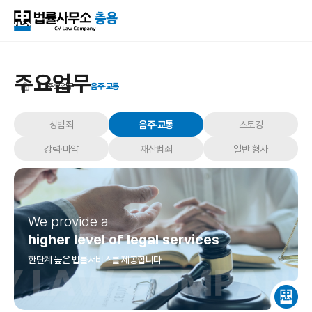
주요업무
주요업무
음주·교통
성범죄
음주·교통
스토킹
강력·마약
재산범죄
일반 형사
We provide a
higher level of legal services
한단계 높은 법률서비스를 제공합니다