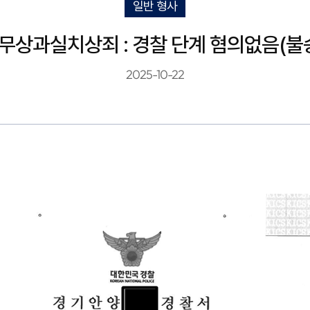
일반 형사
상과실치상죄 : 경찰 단계 혐의없음(불
2025-10-22