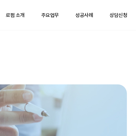
로펌 소개
주요업무
성공사례
상담신청
인사말
성범죄
성공사례
상담신청
대표변호사 소개
음주·교통
오시는 길
스토킹
강력·마약
재산범죄
일반 형사