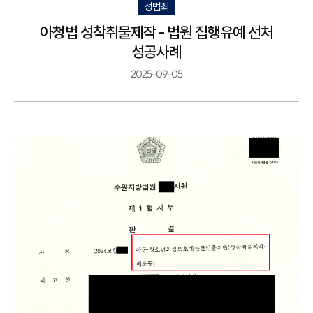
성범죄
아청법 성착취물제작 - 법원 집행유예 선처
성공사례
2025-09-05